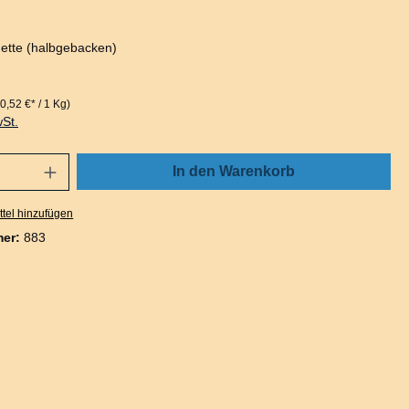
ette (halbgebacken)
0,52 €* / 1 Kg)
wSt.
In den Warenkorb
tel hinzufügen
mer:
883