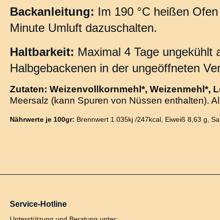
Backanleitung:
Im 190 °C heißen Ofen ca
Minute Umluft dazuschalten.
Haltbarkeit:
Maximal 4 Tage ungekühlt a
Halbgebackenen in der ungeöffneten Ve
Zutaten:
Weizenvollkornmehl*, Weizenmehl*, L
Meersalz (kann Spuren von Nüssen enthalten). All
Nährwerte je 100gr:
Brennwert 1.035kj /247kcal, Eiweiß 8,63 g, Sa
Service-Hotline
Unterstützung und Beratung unter: